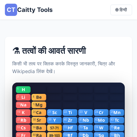
CT
Caitty Tools
🌐 हिन्दी
⚗️ तत्वों की आवर्त सारणी
किसी भी तत्व पर क्लिक करके विस्तृत जानकारी, चित्र और
Wikipedia लिंक देखें।
H
1
Li
Be
3
4
Na
Mg
11
12
K
Ca
Sc
Ti
V
Cr
Mn
Fe
19
20
21
22
23
24
25
26
Rb
Sr
Y
Zr
Nb
Mo
Tc
Ru
37
38
39
40
41
42
43
44
Cs
Ba
Hf
Ta
W
Re
Os
55
56
72
73
74
75
76
57-71
Fr
Ra
Rf
Db
Sg
Bh
Hs
87
88
104
105
106
107
108
89-103