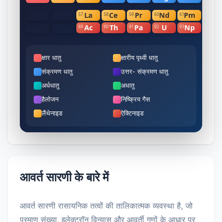
La
Ce
Pr
Nd
Pm
Sm
57
58
59
60
61
62
Ac
Th
Pa
U
Np
Pu
89
90
91
92
93
94
क्षार धातु
क्षारीय पृथ्वी धातु
संक्रमण धातु
उत्तर- संक्रमण धातु
अर्धधातु
अधातु
हैलोजन
निष्क्रिय गैस
लैंथेनाइड
ऐक्टिनाइड
आवर्त सारणी के बारे में
आवर्त सारणी रासायनिक तत्वों की तालिकात्मक व्यवस्था है, जो
परमाणु संख्या, इलेक्ट्रॉन विन्यास और आवर्ती गुणों के आधार पर