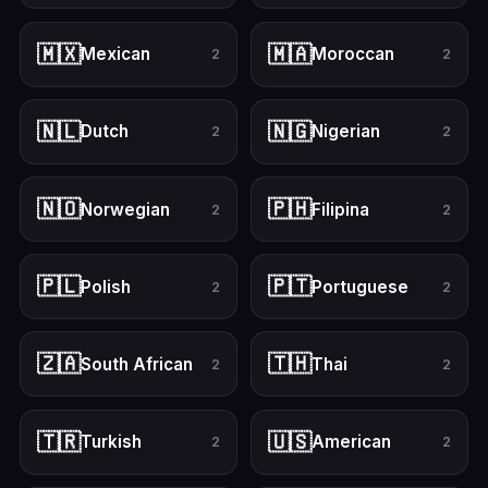
🇲🇽
🇲🇦
Mexican
Moroccan
2
2
🇳🇱
🇳🇬
Dutch
Nigerian
2
2
🇳🇴
🇵🇭
Norwegian
Filipina
2
2
🇵🇱
🇵🇹
Polish
Portuguese
2
2
🇿🇦
🇹🇭
South African
Thai
2
2
🇹🇷
🇺🇸
Turkish
American
2
2