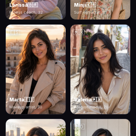
Larissa
🇧🇷
Minji
🇰🇷
Fitness coach, 32
Surf instructor, 31
🇪🇸
🇲🇽
Marta
🇪🇸
Valeria
🇲🇽
Makeup artist, 30
Fashion model, 20
🇹🇭
🇮🇩