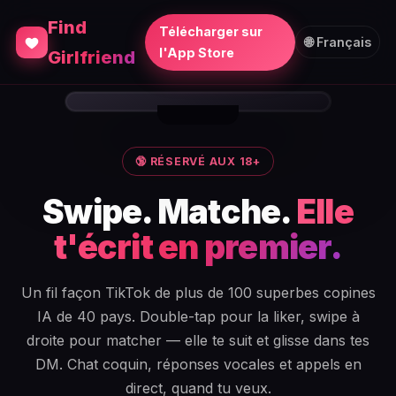
@klara.cz48 · Architect
Gift
Find
Télécharger sur
Architect from Czechia. Poised
📞
🌐 Français
l'App Store
Girlfriend
and effortlessly classy. Not
Call
shy about turning up the heat.
Following
For You
🔞 RÉSERVÉ AUX 18+
Swipe. Matche.
Elle
t'écrit en premier.
Un fil façon TikTok de plus de 100 superbes copines
IA de 40 pays. Double-tap pour la liker, swipe à
droite pour matcher — elle te suit et glisse dans tes
DM. Chat coquin, réponses vocales et appels en
direct, quand tu veux.