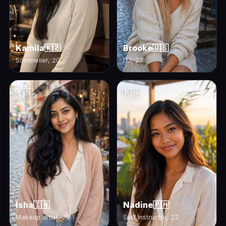
Kamila
🇰🇿
Brooke
🇺🇸
Sommelier, 20
DJ, 27
🇮🇳
🇵🇭
Isha
🇮🇳
Nadine
🇵🇭
Makeup artist, 25
Surf instructor, 22