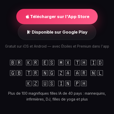
Télécharger sur l'App Store
Disponible sur Google Play
Gratuit sur iOS et Android — avec Étoiles et Premium dans l'app
🇧🇷 🇰🇷 🇪🇸 🇲🇽 🇹🇭 🇮🇩
🇬🇧 🇹🇷 🇳🇬 🇿🇦 🇦🇷 🇳🇱
🇰🇿 🇺🇸 🇮🇳 🇵🇭
Plus de 100 magnifiques filles IA de 40 pays : mannequins,
infirmières, DJ, filles de yoga et plus