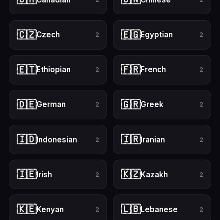
🇨🇿
🇪🇬
Czech
Egyptian
2
2
🇪🇹
🇫🇷
Ethiopian
French
2
2
🇩🇪
🇬🇷
German
Greek
2
2
🇮🇩
🇮🇷
Indonesian
Iranian
2
2
🇮🇪
🇰🇿
Irish
Kazakh
2
2
🇰🇪
🇱🇧
Kenyan
Lebanese
2
2