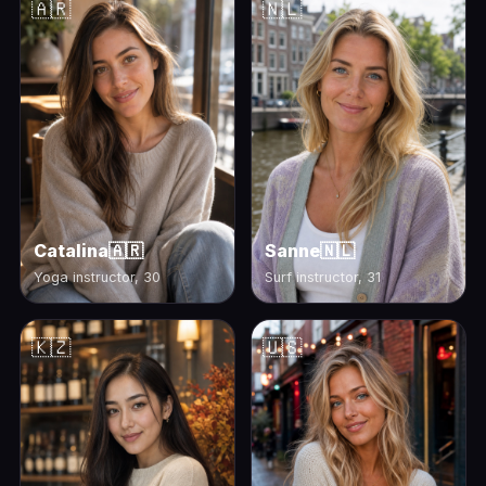
🇦🇷
🇳🇱
Catalina
🇦🇷
Sanne
🇳🇱
Yoga instructor, 30
Surf instructor, 31
🇰🇿
🇺🇸