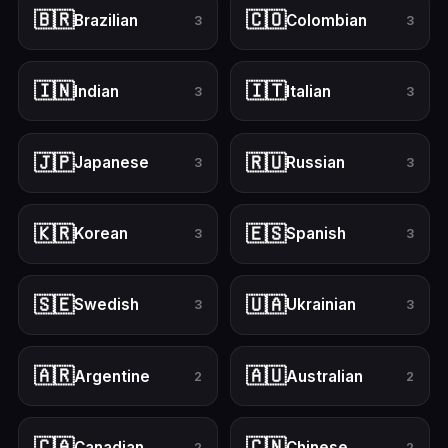
🇧🇷
🇨🇴
Brazilian
Colombian
3
3
🇮🇳
🇮🇹
Indian
Italian
3
3
🇯🇵
🇷🇺
Japanese
Russian
3
3
🇰🇷
🇪🇸
Korean
Spanish
3
3
🇸🇪
🇺🇦
Swedish
Ukrainian
3
3
🇦🇷
🇦🇺
Argentine
Australian
2
2
🇨🇦
🇨🇳
Canadian
Chinese
2
2