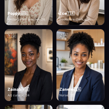
Poppy
🇬🇧
Ece
🇹🇷
Kindergarten teacher, 28
Bookstore clerk, 29
🇳🇬
🇿🇦
Zainab
🇳🇬
Zanele
🇿🇦
Art curator, 24
Nurse, 22