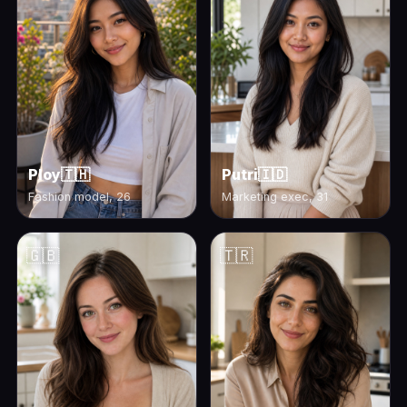
Ploy
🇹🇭
Putri
🇮🇩
Fashion model, 26
Marketing exec, 31
🇬🇧
🇹🇷