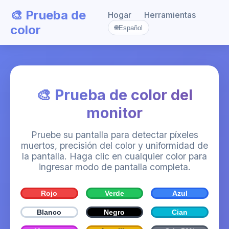
🎨 Prueba de
Hogar
Herramientas
color
🌐
Español
🎨 Prueba de color del
monitor
Pruebe su pantalla para detectar píxeles
muertos, precisión del color y uniformidad de
la pantalla. Haga clic en cualquier color para
ingresar modo de pantalla completa.
Rojo
Verde
Azul
Blanco
Negro
Cian