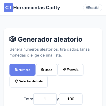
CT
Herramientas Caitty
🌐
Español
🎲 Generador aleatorio
Genera números aleatorios, tira dados, lanza
monedas o elige de una lista.
🪙 Moneda
🔢 Número
🎲 Dado
📋 Selector de lista
Entre
y