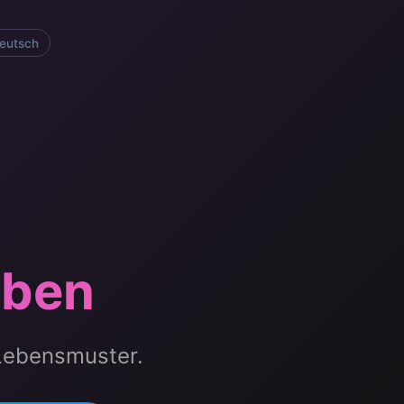
eutsch
eben
 Lebensmuster.