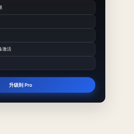
限
备激活
升级到 Pro