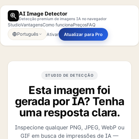
AI Image Detector
Detecção premium de imagens IA no navegador
Studio
Vantagens
Como funciona
Preços
FAQ
Português
Ativar
Atualizar para Pro
STUDIO DE DETECÇÃO
Esta imagem foi
gerada por IA? Tenha
uma resposta clara.
Inspecione qualquer PNG, JPEG, WebP ou
GIF em busca de impressões de IA —