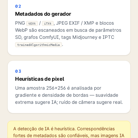
02
Metadados do gerador
PNG
/
, JPEG EXIF / XMP e blocos
tEXt
iTXt
WebP são escaneados em busca de parâmetros
SD, grafos ComfyUI, tags Midjourney e IPTC
.
trainedAlgorithmicMedia
03
Heurísticas de pixel
Uma amostra 256×256 é analisada por
gradiente e densidade de bordas — suavidade
extrema sugere IA; ruído de câmera sugere real.
A detecção de IA é heurística. Correspondências
fortes de metadados são confiáveis, mas imagens IA