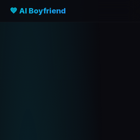
💙 AI Boyfriend