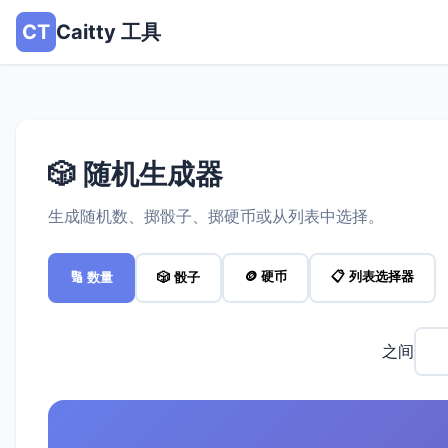
CT
Caitty 工具
🎲 随机生成器
生成随机数、掷骰子、掷硬币或从列表中选择。
🪙 硬币
📋 列表选择器
🔢 数量
🎲 骰子
之间