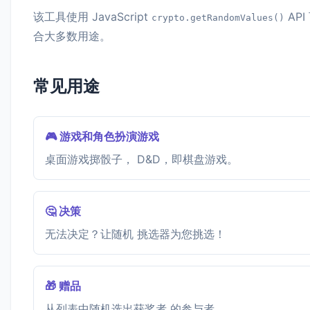
该工具使用 JavaScript
AP
crypto.getRandomValues()
合大多数用途。
常见用途
🎮 游戏和角色扮演游戏
桌面游戏掷骰子， D&D，即棋盘游戏。
🤔 决策
无法决定？让随机 挑选器为您挑选！
🎁 赠品
从列表中随机选出获奖者 的参与者。