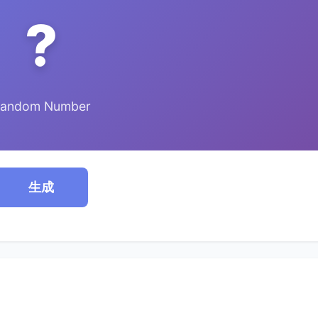
?
andom Number
生成