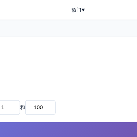
热门
▼
和