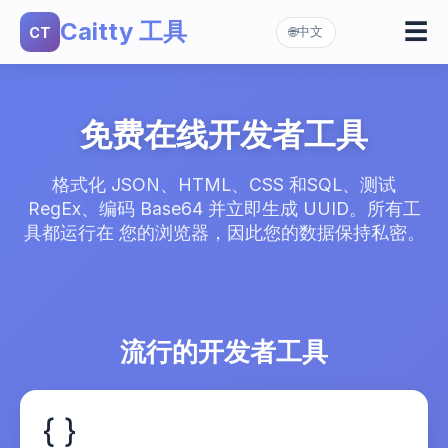
Caitty 工具
☰
CT
中文
🌐
数据工具
▼
JSON 格式化程序
生成器
▼
UUID 生成器
编码和哈希
RegEx 测试器
▼
免费在线开发者工具
Base64 编码/解码
密码生成器
Unix 时间戳
MD5 哈希生成器
格式化 JSON、HTML、CSS 和SQL、测试
QR 代码生成器
RegEx、编码 Base64 并立即生成 UUID。所有工
具都运行在 您的浏览器，因此您的数据保持私密。
App Store 链接生成器
流行的开发者工具
{ }