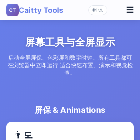
Caitty Tools
☰
CT
中文
🌐
屏保
▼
黑客屏幕
色彩屏
黑客帝国
▼
屏幕工具与全屏显示
白屏
DVD 屏保
黑屏
启动全屏屏保、色彩屏和数字时钟。所有工具都可
白噪音
在浏览器中立即运行 适合快速布置、演示和视觉检
红屏
查。
雷达屏幕
绿屏
蓝屏
屏保 & Animations
黄屏
橙屏
👨‍💻
粉屏