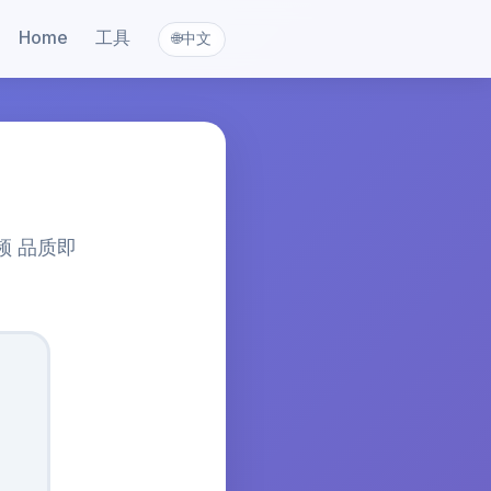
Home
工具
中文
🌐
频 品质即