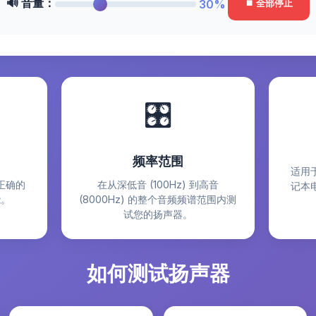
🔊 音量：
30%
⏹ 全部停止
🎛️
频率范围
适用
正确的
在从深低音 (100Hz) 到高音
记本
能。
(8000Hz) 的整个音频频谱范围内测
试您的扬声器。
如何测试扬声器