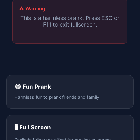
⚠️ Warning
This is a harmless prank. Press ESC or
F11 to exit fullscreen.
😂 Fun Prank
Harmless fun to prank friends and family.
🖥️ Full Screen
Realistic fullscreen effect for maximum impact.