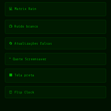
💻 Matrix Rain
📺 Ruído branco
🔄 Atualizações falsas
❝ Quote Screensaver
⬛ Tela preta
⏰ Flip Clock