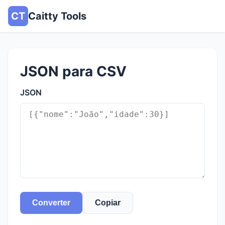
CT
Caitty Tools
JSON para CSV
JSON
Converter
Copiar