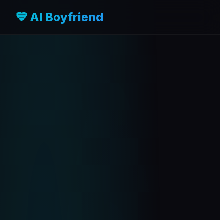
💙 AI Boyfriend