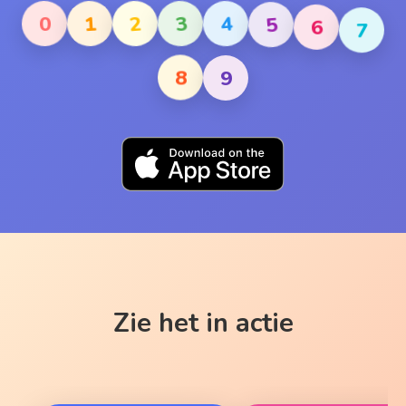
3
4
5
6
2
7
1
0
9
8
Zie het in actie