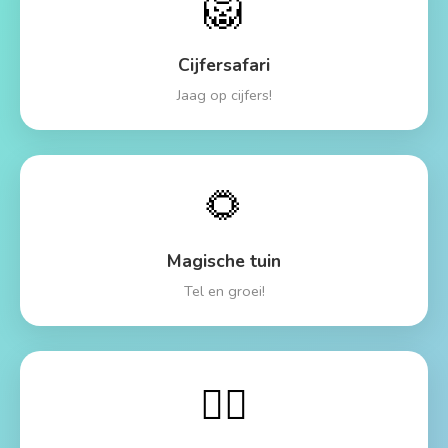
🦁
Cijfersafari
Jaag op cijfers!
🌻
Magische tuin
Tel en groei!
🏴‍☠️