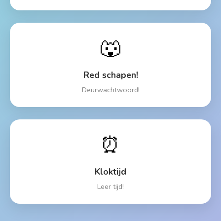
🐺
Red schapen!
Deurwachtwoord!
⏰
Kloktijd
Leer tijd!