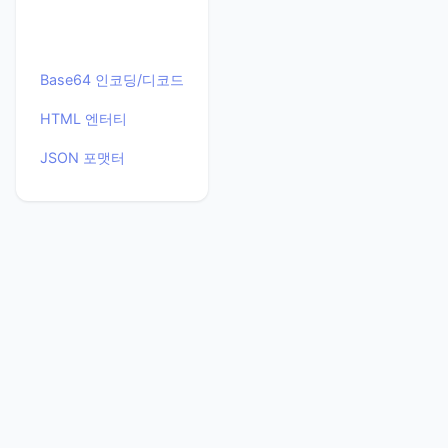
Base64 인코딩/디코드
HTML 엔터티
JSON 포맷터