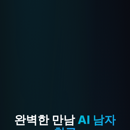
완벽한 만남
AI 남자