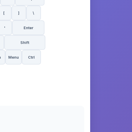
[
]
\
'
Enter
Shift
n
Menu
Ctrl