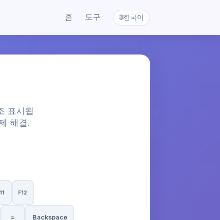
홈
도구
한국어
🌐
조 표시됩
제 해결.
11
F12
=
Backspace