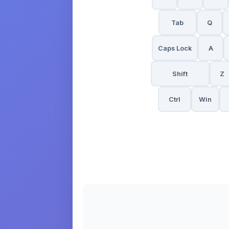
Tab
Q
Caps Lock
A
Shift
Z
Ctrl
Win