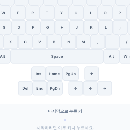
W
E
R
T
Y
U
I
O
P
S
D
F
G
H
J
K
L
;
X
C
V
B
N
M
,
.
/
Alt
Space
Alt
Wi
Ins
Home
PgUp
↑
Del
End
PgDn
←
↓
→
마지막으로 누른 키
-
시작하려면 아무 키나 누르세요.