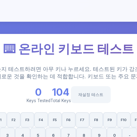
⌨️ 온라인 키보드 테스트
지 테스트하려면 아무 키나 누르세요. 테스트된 키가 강
새로운 것을 확인하는 데 적합합니다. 키보드 또는 주요 문
0
104
재설정 테스트
Keys Tested
Total Keys
1
F2
F3
F4
F5
F6
F7
F8
F9
F10
F
3
4
5
6
7
8
9
0
-