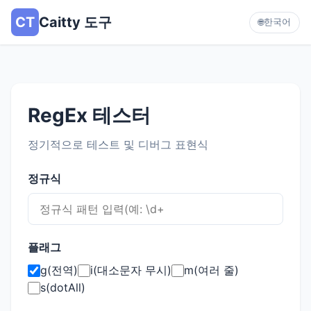
CT
Caitty 도구
한국어
🌐
RegEx 테스터
정기적으로 테스트 및 디버그 표현식
정규식
플래그
g(전역)
i(대소문자 무시)
m(여러 줄)
s(dotAll)