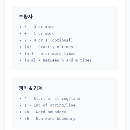
수량자
*
- 0 or more
+
- 1 or more
?
- 0 or 1 (optional)
{n}
- Exactly n times
{n,}
- n or more times
{n,m}
- Between n and m times
앵커 & 경계
^
- Start of string/line
$
- End of string/line
\b
- Word boundary
\B
- Non-word boundary