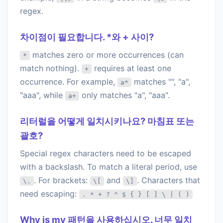
regex.
차이점이 필요합니다. *와 + 사이?
matches zero or more occurrences (can
*
match nothing).
requires at least one
+
occurrence. For example,
matches "", "a",
a*
"aaa", while
only matches "a", "aaa".
a+
리터럴을 어떻게 일치시키나요? 마침표 또는
괄호?
Special regex characters need to be escaped
with a backslash. To match a literal period, use
. For brackets:
and
. Characters that
\.
\[
\]
need escaping:
. * + ? ^ $ { } [ ] \ | ( )
Why is my 패턴을 사용하십시오. 너무 일치