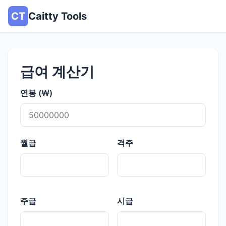
CT
Caitty Tools
급여 계산기
연봉 (₩)
월급
격주
주급
시급