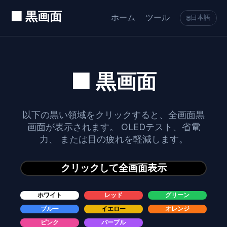
⬛ 黒画面
ホーム
ツール
日本語
🌐
⬛ 黒画面
以下の黒い領域をクリックすると、全画面黒
画面が表示されます。 OLEDテスト、省電
力、 または目の疲れを軽減します。
クリックして全画面表示
ホワイト
レッド
グリーン
ブルー
イエロー
オレンジ
ピンク
パープル