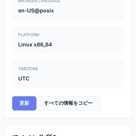
BROWSER LANGUAGE
en-US@posix
PLATFORM
Linux x86_64
TIMEZONE
UTC
更新
すべての情報をコピー