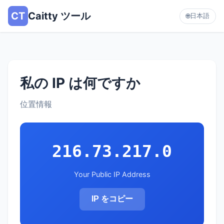
CT
Caitty ツール
日本語
🌐
私の IP は何ですか
位置情報
216.73.217.0
Your Public IP Address
IP をコピー