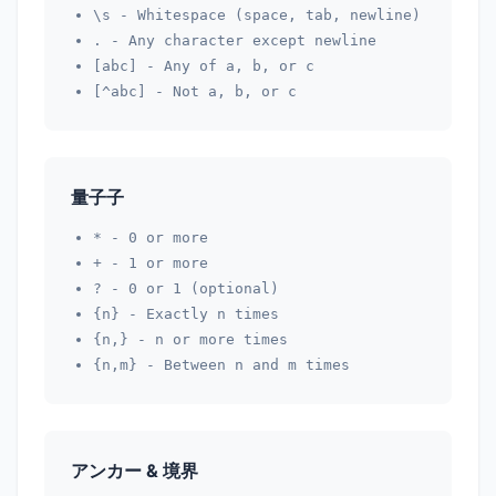
\s
- Whitespace (space, tab, newline)
.
- Any character except newline
[abc]
- Any of a, b, or c
[^abc]
- Not a, b, or c
量子子
*
- 0 or more
+
- 1 or more
?
- 0 or 1 (optional)
{n}
- Exactly n times
{n,}
- n or more times
{n,m}
- Between n and m times
アンカー & 境界