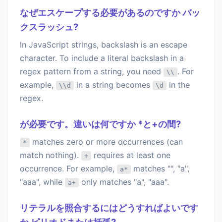
なぜエスケープする必要があるのですか バッ
クスラッシュ?
In JavaScript strings, backslash is an escape
character. To include a literal backslash in a
regex pattern from a string, you need
. For
\\
example,
in a string becomes
in the
\\d
\d
regex.
が必要です。違いは何ですか *と+の間?
matches zero or more occurrences (can
*
match nothing).
requires at least one
+
occurrence. For example,
matches "", "a",
a*
"aaa", while
only matches "a", "aaa".
a+
リテラルを照合するにはどうすればよいです