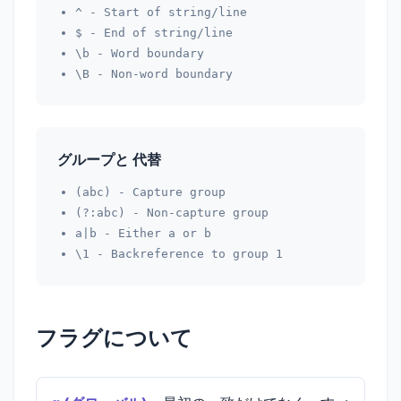
^
- Start of string/line
$
- End of string/line
\b
- Word boundary
\B
- Non-word boundary
グループと 代替
(abc)
- Capture group
(?:abc)
- Non-capture group
a|b
- Either a or b
\1
- Backreference to group 1
フラグについて