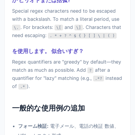
か ピリオドまたは括弧?
Special regex characters need to be escaped
with a backslash. To match a literal period, use
. For brackets:
and
. Characters that
\.
\[
\]
need escaping:
. * + ? ^ $ { } [ ] \ | ( )
を使用します。 似合いすぎ？
Regex quantifiers are "greedy" by default—they
match as much as possible. Add
after a
?
quantifier for "lazy" matching (e.g.,
instead
.*?
of
).
.*
一般的な使用例の追加
フォーム検証:
電子メール、電話の検証 数値、