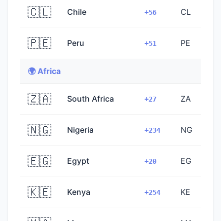
🇨🇱
Chile
CL
+56
🇵🇪
Peru
PE
+51
🌍 Africa
🇿🇦
South Africa
ZA
+27
🇳🇬
Nigeria
NG
+234
🇪🇬
Egypt
EG
+20
🇰🇪
Kenya
KE
+254