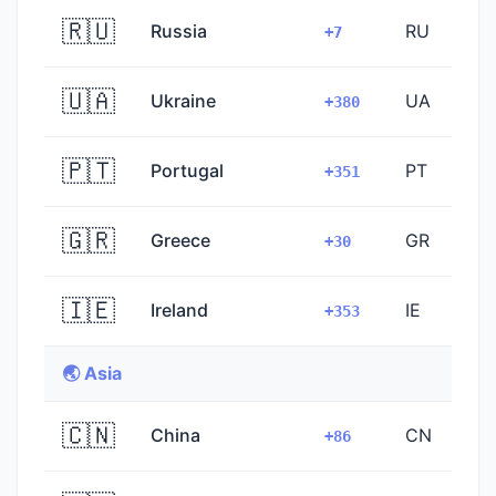
🇷🇺
Russia
RU
+7
🇺🇦
Ukraine
UA
+380
🇵🇹
Portugal
PT
+351
🇬🇷
Greece
GR
+30
🇮🇪
Ireland
IE
+353
🌏 Asia
🇨🇳
China
CN
+86