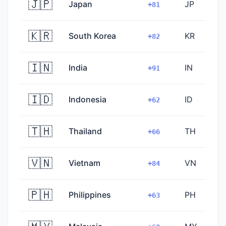
🇯🇵
Japan
JP
+81
🇰🇷
South Korea
KR
+82
🇮🇳
India
IN
+91
🇮🇩
Indonesia
ID
+62
🇹🇭
Thailand
TH
+66
🇻🇳
Vietnam
VN
+84
🇵🇭
Philippines
PH
+63