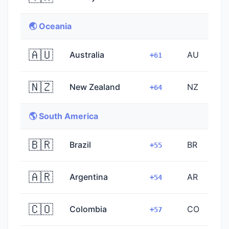
🌏 Oceania
🇦🇺
Australia
AU
+61
🇳🇿
New Zealand
NZ
+64
🌎 South America
🇧🇷
Brazil
BR
+55
🇦🇷
Argentina
AR
+54
🇨🇴
Colombia
CO
+57