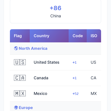
+86
China
Flag
Country
Code
ISO
🌎 North America
🇺🇸
United States
US
+1
🇨🇦
Canada
CA
+1
🇲🇽
Mexico
MX
+52
🌍 Europe