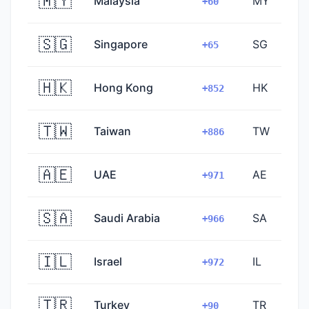
🇲🇾
Malaysia
MY
+60
🇸🇬
Singapore
SG
+65
🇭🇰
Hong Kong
HK
+852
🇹🇼
Taiwan
TW
+886
🇦🇪
UAE
AE
+971
🇸🇦
Saudi Arabia
SA
+966
🇮🇱
Israel
IL
+972
🇹🇷
Turkey
TR
+90