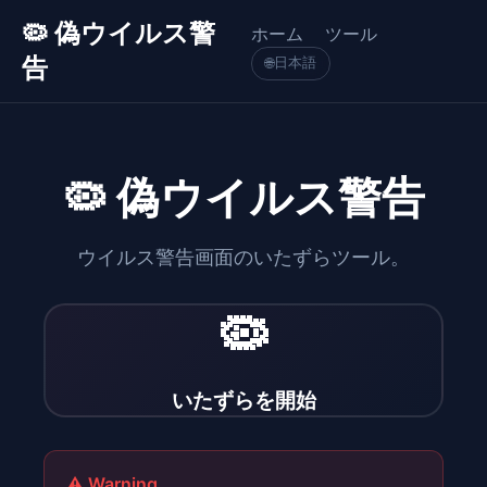
🦠 偽ウイルス警
ホーム
ツール
告
日本語
🌐
🦠 偽ウイルス警告
ウイルス警告画面のいたずらツール。
🦠
いたずらを開始
⚠️ Warning