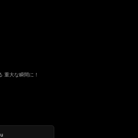
る 重大な瞬間に！
tu