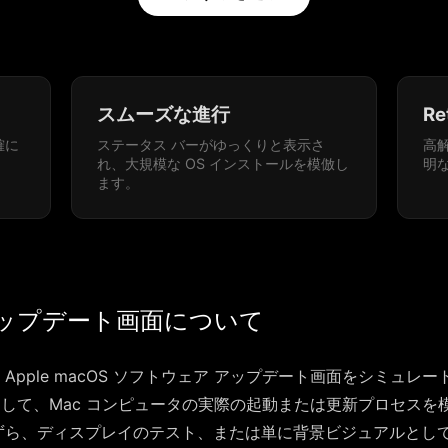
スムーズな進行
Re
確に
ステータス バーがゆっくりと表示さ
高
れ、大規模な OS インストールを模倣し
明
ます。
 アップデート画面について
Apple macOS ソフトウェア アップデート画面をシミュレ
 そして、Mac コンピュータの実際の起動または更新プロセス
ずら、ディスプレイのテスト、または単に背景ビジュアルとし