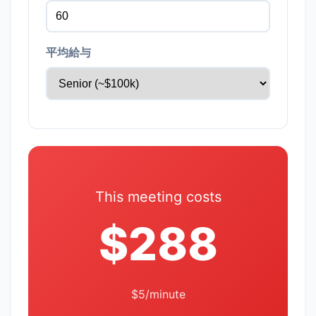
平均給与
This meeting costs
$288
$5/minute