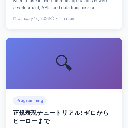
when to use it, and common applications in web
development, APIs, and data transmission.
📅 January 14, 2026
⏱️ 7 min read
🔍
Programming
正規表現チュートリアル: ゼロから
ヒーローまで