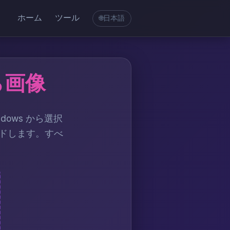
ホーム
ツール
日本語
🌐
ら画像
ows から選択
ードします。すべ
。