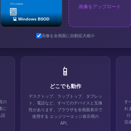
画像をアップロード
画像を全画面に自動拡大縮小
📱
どこでも動作
デスクトップ、ラップトップ、タブレッ
質の
す
ト、電話など、すべてのデバイスと互換
重に
れ
性があります。ブラウザを全画面表示で
も説
ロ
使用する エッジツーエッジ表示用の
。
完
API。