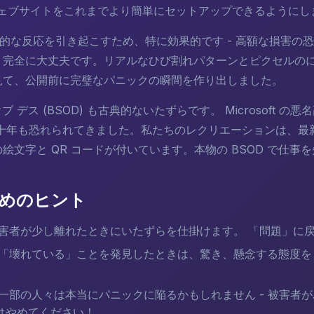
なウェブサイトをこれまでより簡単にセットアップできるようにし
的な反応を引き起こすため、特に効果的です - 高額な損害の
 完全に大丈夫です。リアルなひび割れパターンとピクセルの
見て、公開前に完璧なパニックの瞬間を作り出しました。
オブ デス (BSOD) も古典的ないたずらです。 Microsoft 
何十年も恐れられてきました。私たちのレクリエーションは、最新の Wi
絵文字と QR コードが付いています。本物の BSOD で仕
めのヒント
害者が少し離れたときにいたずらを仕掛けます。 「問題」に
「壊れている」ことを発見したときは、驚き、懸念する態度を
一部の人々は本当にパニックに陥るかもしれません - 被害者
はやめてください！