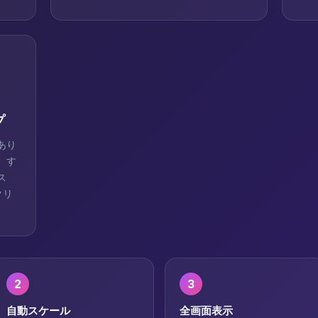
プ
あり
、す
ス
クリ
2
3
自動スケール
全画面表示