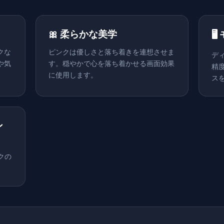
🎀 柔らかな美学

クな
ピンクは優しさと落ち着きを連想させま
デ
や気
す。穏やかで心を落ち着かせる画面効果
精
に使用します。
ス
ン
ンクの