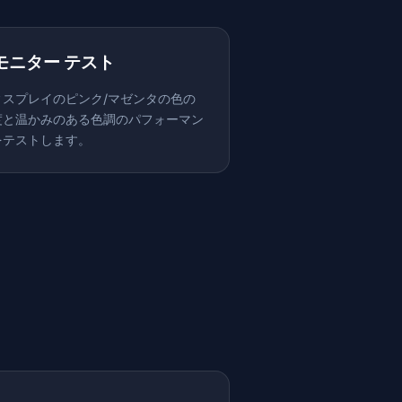
️ モニター テスト
ィスプレイのピンク/マゼンタの色の
度と温かみのある色調のパフォーマン
をテストします。