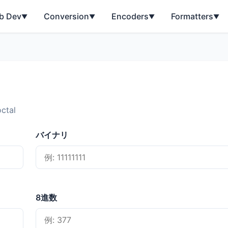
b Dev
Conversion
Encoders
Formatters
▼
▼
▼
▼
ctal
バイナリ
8進数