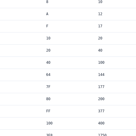
8
10
A
12
F
17
10
20
20
40
40
100
64
144
7F
177
80
200
FF
377
100
400
3E8
1750