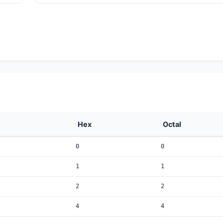
Hex
Octal
0
0
1
1
2
2
4
4