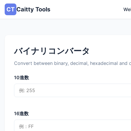
CT
Caitty Tools
We
バイナリコンバータ
Convert between binary, decimal, hexadecimal and o
10進数
16進数