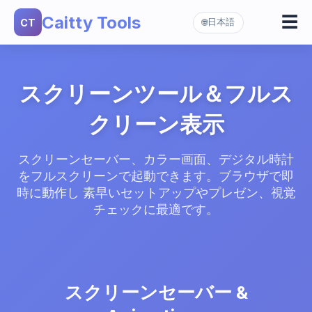
Caitty Tools
☰
CT
日本語
🌐
スクリーンセーバー
▼
ハッカー画面
カラー画面
マトリックス
▼
スクリーンツール＆フルス
白い画面
DVDスクリーンセーバー
クリーン表示
黒い画面
ホワイトノイズ
赤い画面
スクリーンセーバー、カラー画面、デジタル時計
レーダー画面
をフルスクリーンで起動できます。ブラウザで即
緑の画面
時に動作し 素早いセットアップやプレゼン、視覚
チェックに最適です。
青い画面
黄色い画面
オレンジ画面
スクリーンセーバー &
ピンク画面