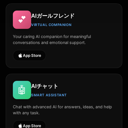
AIガールフレンド
💕
VIRTUAL COMPANION
Your caring AI companion for meaningful
conversations and emotional support.
App Store
AIチャット
🤖
SMART ASSISTANT
Chat with advanced AI for answers, ideas, and help
with any task.
App Store