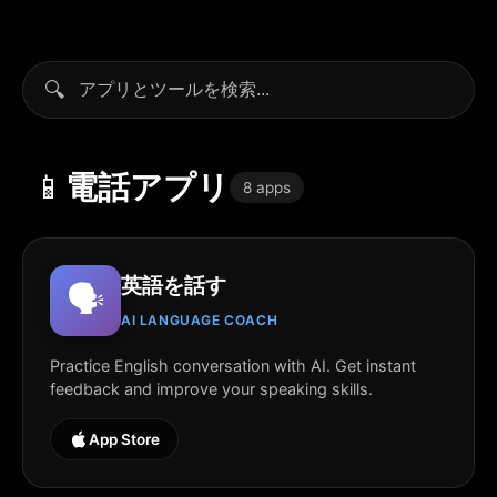
🔍
📱
電話アプリ
8 apps
英語を話す
🗣️
AI LANGUAGE COACH
Practice English conversation with AI. Get instant
feedback and improve your speaking skills.
App Store