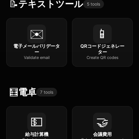
📝
テキストツール
5 tools
✉️
📱
電子メールバリデータ
QRコードジェネレー
ー
ター
Validate email
Create QR codes
🧮
電卓
7 tools
💵
🤝
給与計算機
会議費用