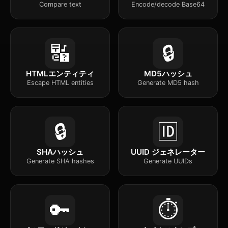
Compare text
Encode/decode Base64
🔣
🔒
HTMLエンティティ
MD5ハッシュ
Escape HTML entities
Generate MD5 hash
🔒
🆔
SHAハッシュ
UUID ジェネレーター
Generate SHA hashes
Generate UUIDs
🔑
⏱️