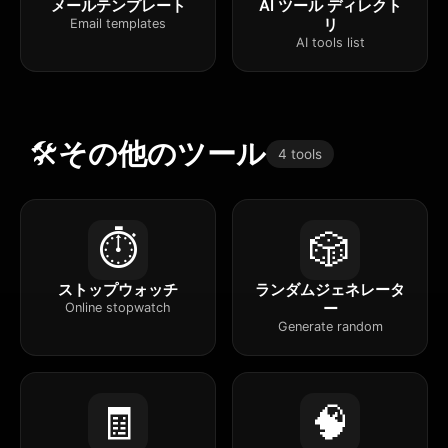
メールテンプレート
AI ツール ディレクト
リ
Email templates
AI tools list
🛠️
その他のツール
4 tools
⏱️
🎲
ストップウォッチ
ランダムジェネレータ
ー
Online stopwatch
Generate random
🧾
🧠