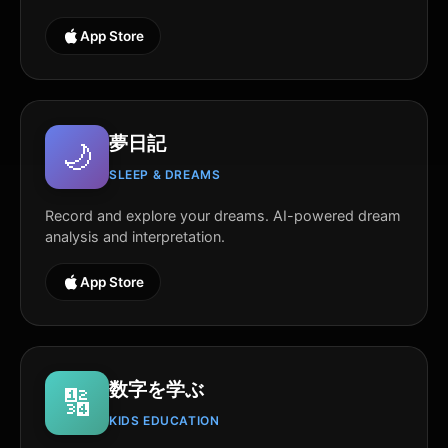
App Store
夢日記
🌙
SLEEP & DREAMS
Record and explore your dreams. AI-powered dream
analysis and interpretation.
App Store
数字を学ぶ
🔢
KIDS EDUCATION