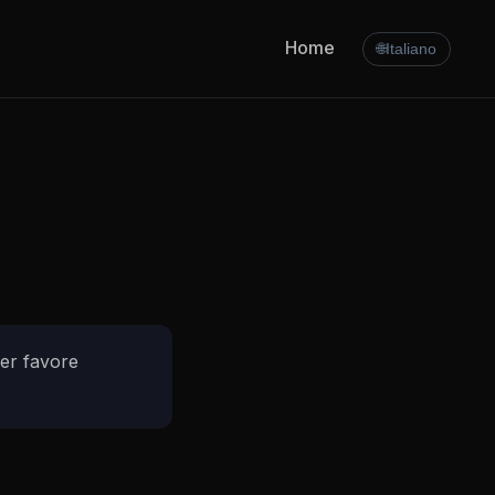
Home
🌐
Italiano
Per favore