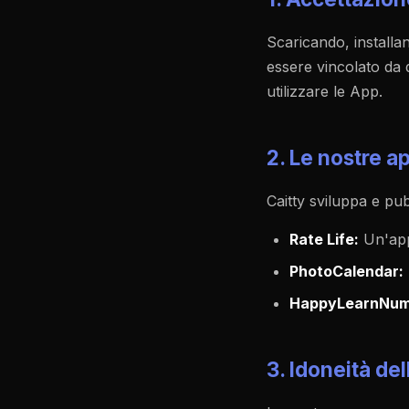
Scaricando, installan
essere vincolato da 
utilizzare le App.
2. Le nostre a
Caitty sviluppa e pub
Rate Life:
Un'app 
PhotoCalendar:
HappyLearnNum
3. Idoneità del