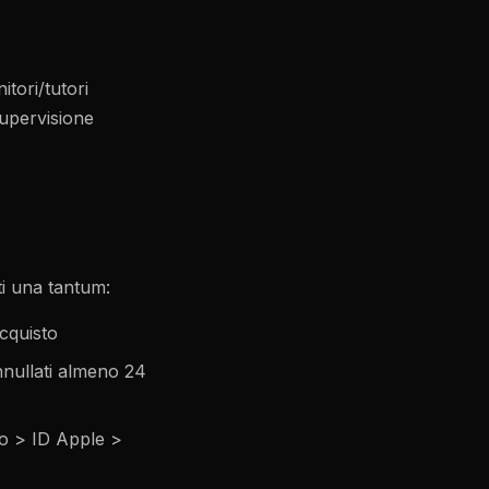
tori/tutori
supervisione
i una tantum:
cquisto
nullati almeno 24
vo > ID Apple >