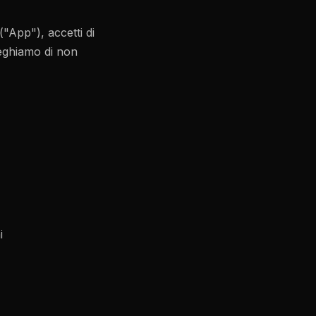
("App"), accetti di
reghiamo di non
i