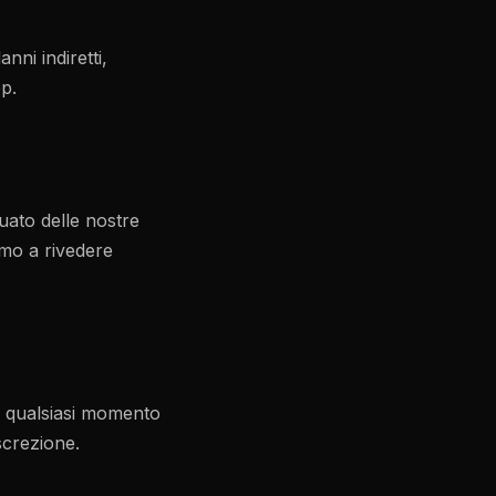
nni indiretti,
pp.
nuato delle nostre
amo a rivedere
in qualsiasi momento
screzione.