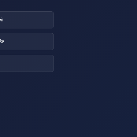
गो
डेट