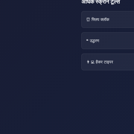
अधिक स्क्रीन टूल्स
⏰ फ्लिप क्लॉक
❝ उद्धरण
👨‍💻 हैकर टाइपर