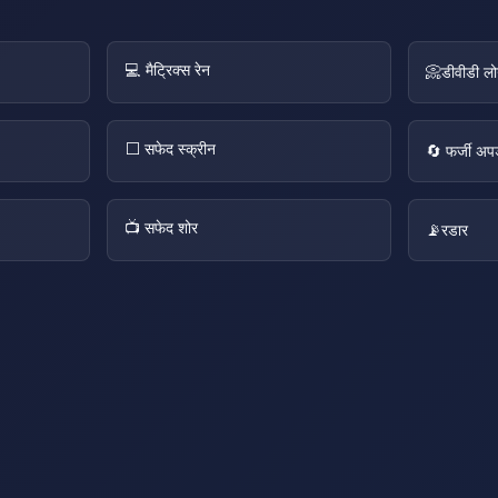
💻 मैट्रिक्स रेन
📀डीवीडी लो
⬜ सफेद स्क्रीन
🔄 फर्जी अप
📺 सफेद शोर
📡रडार