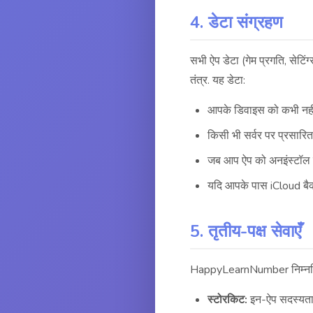
4. डेटा संग्रहण
सभी ऐप डेटा (गेम प्रगति, सेटि
तंत्र. यह डेटा:
आपके डिवाइस को कभी नहीं
किसी भी सर्वर पर प्रसारित 
जब आप ऐप को अनइंस्टॉल कर
यदि आपके पास iCloud बैक
5. तृतीय-पक्ष सेवाएँ
HappyLearnNumber निम्नलि
स्टोरकिट:
इन-ऐप सदस्यता ख