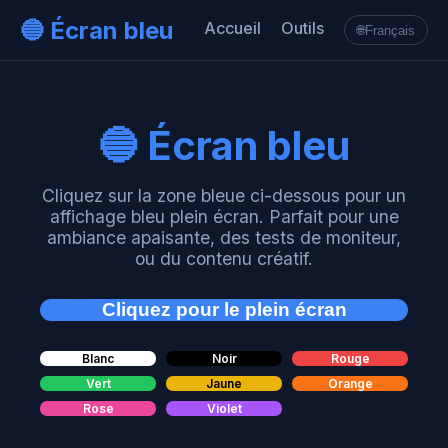
🔵 Écran bleu
Accueil
Outils
🌐
Français
🔵 Écran bleu
Cliquez sur la zone bleue ci-dessous pour un
affichage bleu plein écran. Parfait pour une
ambiance apaisante, des tests de moniteur,
ou du contenu créatif.
Cliquez pour le plein écran
Blanc
Noir
Rouge
Vert
Jaune
Orange
Rose
Violet