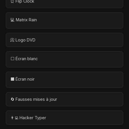
⏰ Flip Clock
💻 Matrix Rain
📀 Logo DVD
⬜ Écran blanc
⬛ Écran noir
🔄 Fausses mises à jour
👨‍💻 Hacker Typer