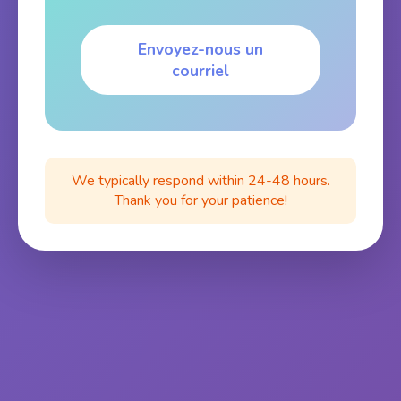
Envoyez-nous un
courriel
We typically respond within 24-48 hours.
Thank you for your patience!