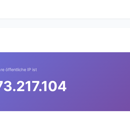
hre öffentliche IP ist
73.217.104