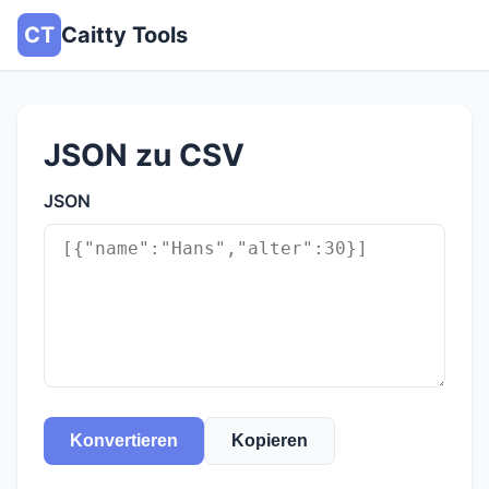
CT
Caitty Tools
JSON zu CSV
JSON
Konvertieren
Kopieren